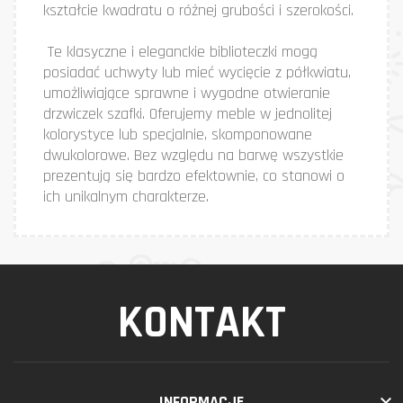
kształcie kwadratu o różnej grubości i szerokości.
Te klasyczne i eleganckie biblioteczki mogą
posiadać uchwyty lub mieć wycięcie z półkwiatu,
umożliwiające sprawne i wygodne otwieranie
drzwiczek szafki. Oferujemy meble w jednolitej
kolorystyce lub specjalnie, skomponowane
dwukolorowe. Bez względu na barwę wszystkie
prezentują się bardzo efektownie, co stanowi o
ich unikalnym charakterze.
KONTAKT

INFORMACJE