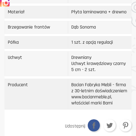
Materiał
Płyta laminowana + drewno
Brzegowanie frontów
Dąb Sonoma
Półka
1 szt. z opcją regulacji
Uchwyt
Drewniany
Uchwyt krawędziowy czarny
5 cm - 2 szt.
Producent
Bocian Fabryka Mebli - firma
z 30-letnim doświadczeniem
www.bocianmeble.pl,
właściciel marki Bami
Udostępnij