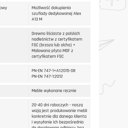
kowy
Możliwość dokupienia
szuflady dedykowanej Alex
A13 M
Drewno liściaste z polskich
nadleśnictw z certyfikatem
FSC (brzoza lub olcha) +
Malowana płyta MDF z
certyfikatem FSC
PN-EN 747-1+A1:2015-08
PN-EN 747-1:2012
Meble wykonane ręcznie
20-40 dni roboczych - naszą
wizją jest produkowanie mebli
konkretnie dla danego klienta
i wysyłanie ich bezpośrednio
do docelowego odbiorcy, bez