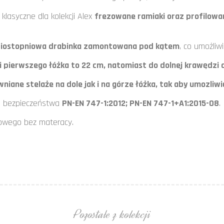
klasyczne dla kolekcji Alex
frezowane ramiaki oraz profilowa
ciostopniowa drabinka zamontowana pod kątem
, co umożli
i pierwszego łóżka to 22 cm, natomiast do dolnej krawędzi 
ane stelaże na dole jak i na górze łóżka, tak aby umozliwi
mi bezpieczeństwa
PN-EN 747-1:2012; PN-EN 747-1+A1:2015-08
.
owego bez materacy.
Pozostałe z kolekcji