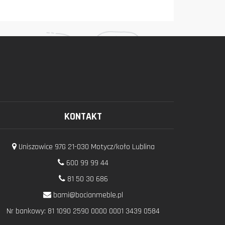
KONTAKT
Uniszowice 97G 21-030 Motycz/koło Lublina
600 99 99 44
81 50 30 686
bami@bocianmeble.pl
Nr bankowy: 81 1090 2590 0000 0001 3439 0584