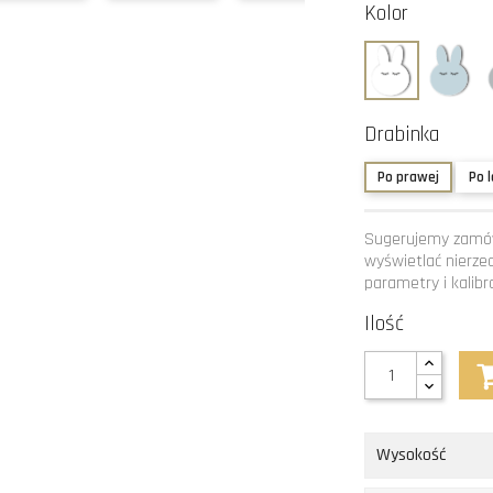
Kolor
Biały
Błę
Drabinka
Po prawej
Po 
Sugerujemy zamów
wyświetlać nierze
parametry i kalibra
Ilość
Wysokość