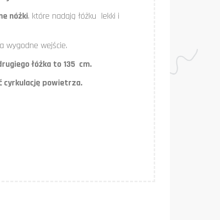
ne nóżki
, które nadają łóżku lekki i
wia wygodne wejście.
drugiego łóżka to 135 cm.
ć cyrkulację powietrza.