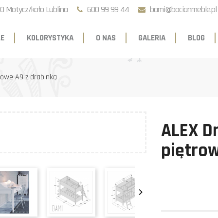
0 Motycz/koło Lublina
600 99 99 44
bami@bocianmeble.pl
E
KOLORYSTYKA
O NAS
GALERIA
BLOG
rowe A9 z drabinką
ALEX D
piętrow
