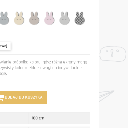
kit
Grafit
Krem
Mastik
Róż
Szary
Niestandardowy
kolor
lewej
ienie próbnika koloru, gdyż różne ekrany mogą
czywisty kolor mebla z uwagi na indywidualne
cję.
DODAJ DO KOSZYKA
180 cm