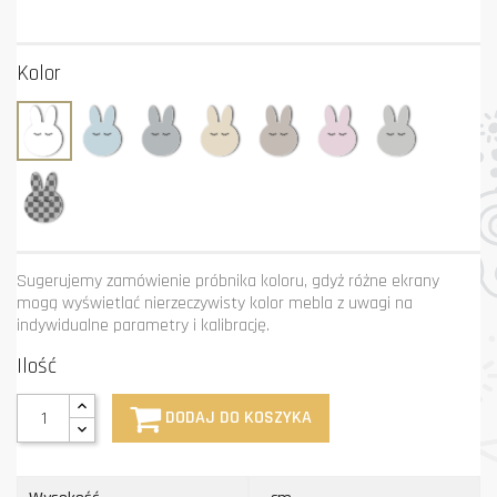
Kolor
Biały
Błękit
Grafit
Krem
Mastik
Róż
Szary
Niestandardowy
kolor
Sugerujemy zamówienie próbnika koloru, gdyż różne ekrany
mogą wyświetlać nierzeczywisty kolor mebla z uwagi na
indywidualne parametry i kalibrację.
Ilość
DODAJ DO KOSZYKA