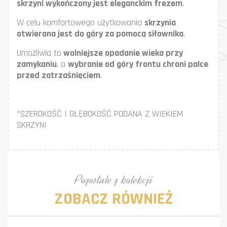
skrzyni wykończony jest eleganckim frezem
.
W celu komfortowego użytkowania
skrzynia
otwierana jest do góry za pomocą siłownika
.
Umożliwia to
wolniejsze opadanie wieka przy
zamykaniu
, a
wybranie od góry frontu chroni palce
przed zatrzaśnięciem
.
*SZEROKOŚĆ I GŁĘBOKOŚĆ PODANA Z WIEKIEM
SKRZYNI
Pozostałe z kolekcji
ZOBACZ RÓWNIEŻ