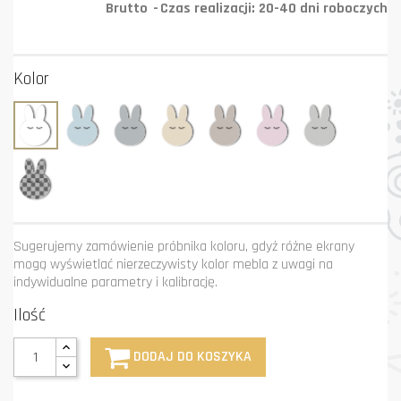
Brutto
Czas realizacji: 20-40 dni roboczych
Kolor
Biały
Błękit
Grafit
Krem
Mastik
Róż
Szary
Niestandardowy
kolor
Sugerujemy zamówienie próbnika koloru, gdyż różne ekrany
mogą wyświetlać nierzeczywisty kolor mebla z uwagi na
indywidualne parametry i kalibrację.
Ilość
DODAJ DO KOSZYKA