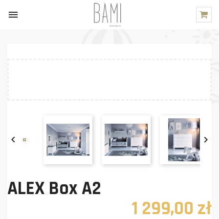



ALEX Box A2
1 299,00 zł