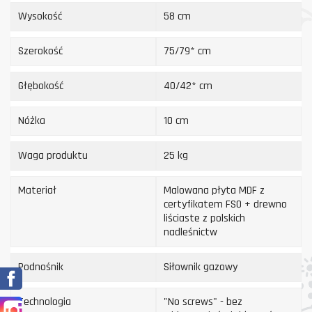
Wysokość
58 cm
Szerokość
75/79* cm
Głębokość
40/42* cm
Nóżka
10 cm
Waga produktu
25 kg
Materiał
Malowana płyta MDF z
certyfikatem FSO + drewno
liściaste z polskich
nadleśnictw
Podnośnik
Siłownik gazowy
Facebook
Technologia
"No screws" - bez
Instagram