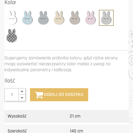
Kolor
Biały
Błękit
Grafit
Krem
Mastik
Róż
Szary
Niestandardowy
kolor
Sugerujemy zamówienie próbnika koloru, gdyż różne ekrany
mogą wyświetlać nierzeczywisty kolor mebla z uwagi na
indywidualne parametry i kalibrację.
Ilość
DODAJ DO KOSZYKA
Wysokość
21 cm
Szerokość
140 cm