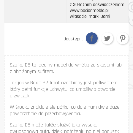
z 30-letnim doświadczeniem
www.bocianmeble.pl,
właściciel marki Bami
Udostępnij
Szafka B5 to idealny mebel do wnętrz ze skosami lub
z obniżonym sufitem.
Tak jak w Boxie B2 front ozdobiony jest półkwiatem,
który pełni funkcje uchwytu, co umożliwia otwarcie
drzwiczek.
W środku znajduje się półka, co daje nam dwie duże
powierzchnie do przechowywania.
Szafka B5 może także służyć jako wysoka
dwuosobowa pufa, dzięki położeniu na niej poduszki