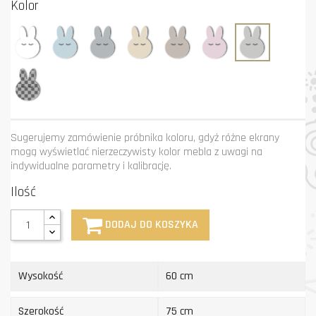
Kolor
Biały
Błękit
Grafit
Krem
Mastik
Róż
Szary
Niestandardowy
kolor
Sugerujemy zamówienie próbnika koloru, gdyż różne ekrany
mogą wyświetlać nierzeczywisty kolor mebla z uwagi na
indywidualne parametry i kalibrację.
Ilość
DODAJ DO KOSZYKA
Wysokość
60 cm
Szerokość
75 cm