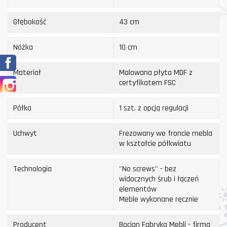
Głębokość
43 cm
Nóżka
10 cm
Facebook
Materiał
Malowana płyta MDF z
Instagram
certyfikatem FSC
Półka
1 szt. z opcją regulacji
Uchwyt
Frezowany we froncie mebla
w kształcie półkwiatu
Technologia
"No screws" - bez
widocznych śrub i łączeń
elementów
Meble wykonane ręcznie
Producent
Bocian Fabryka Mebli - firma