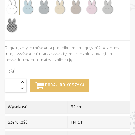
Biały
Błękit
Grafit
Krem
Mastik
Róż
Szary
Niestandardowy
kolor
Sugerujemy zamówienie próbnika koloru, gdyż różne ekrany
mogą wyświetlać nierzeczywisty kolor mebla z uwagi na
indywidualne parametry i kalibrację.
Ilość
DODAJ DO KOSZYKA
Wysokość
82 cm
Szerokość
114 cm