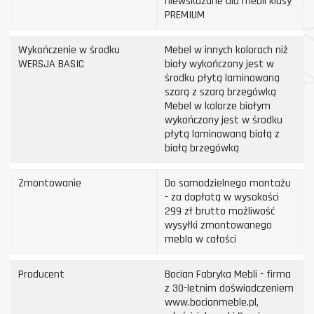
niewskazane dla mebli klasy
PREMIUM
Wykończenie w środku
Mebel w innych kolorach niż
WERSJA BASIC
biały wykończony jest w
środku płytą laminowaną
szarą z szarą brzegówką
Mebel w kolorze białym
wykończony jest w środku
płytą laminowaną białą z
białą brzegówką
Zmontowanie
Do samodzielnego montażu
- za dopłatą w wysokości
299 zł brutto możliwość
wysyłki zmontowanego
mebla w całości
Producent
Bocian Fabryka Mebli - firma
z 30-letnim doświadczeniem
www.bocianmeble.pl,