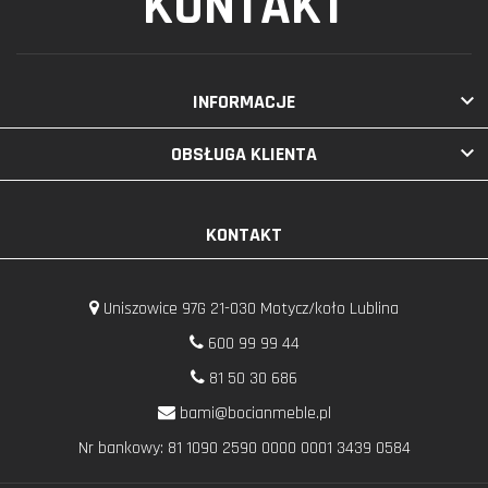
KONTAKT

INFORMACJE

OBSŁUGA KLIENTA
KONTAKT
Uniszowice 97G 21-030 Motycz/koło Lublina
600 99 99 44
81 50 30 686
bami@bocianmeble.pl
Nr bankowy: 81 1090 2590 0000 0001 3439 0584