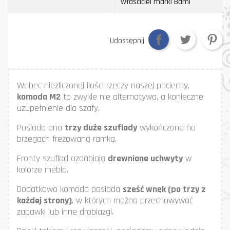
właściciel marki Bami
Udostępnij
Wobec niezliczonej ilości rzeczy naszej pociechy,
komoda M2
to zwykle nie alternatywa, a konieczne
uzupełnienie dla szafy.
Posiada ona
trzy duże szuflady
wykończone na
brzegach frezowaną ramką.
Fronty szuflad ozdabiają
drewniane uchwyty
w
kolorze mebla.
Dodatkowo komoda posiada
sześć wnęk (po trzy z
każdej strony)
, w których można przechowywać
zabawki lub inne drobiazgi.