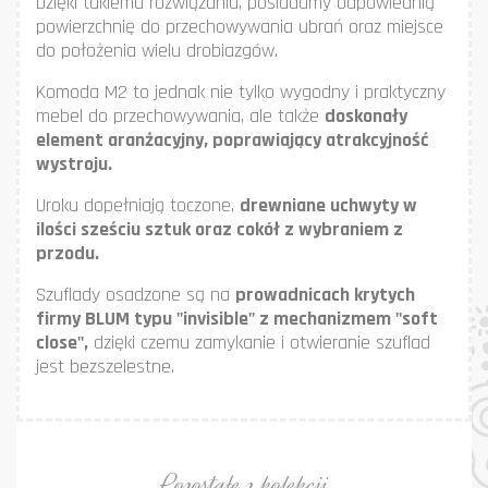
Dzięki takiemu rozwiązaniu, posiadamy odpowiednią
powierzchnię do przechowywania ubrań oraz miejsce
do położenia wielu drobiazgów.
Komoda M2 to jednak nie tylko wygodny i praktyczny
mebel do przechowywania, ale także
doskonały
element aranżacyjny, poprawiający atrakcyjność
wystroju.
Uroku dopełniają toczone,
drewniane uchwyty w
ilości sześciu sztuk oraz cokół z wybraniem z
przodu.
Szuflady osadzone są na
prowadnicach krytych
firmy BLUM typu "invisible" z mechanizmem "soft
close",
dzięki czemu zamykanie i otwieranie szuflad
jest bezszelestne.
Pozostałe z kolekcji