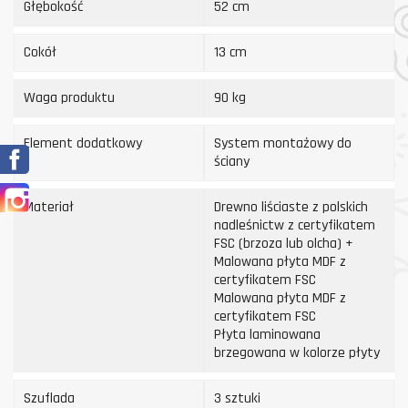
Głębokość
52 cm
Cokół
13 cm
Waga produktu
90 kg
Element dodatkowy
System montażowy do
Facebook
ściany
Instagram
Materiał
Drewno liściaste z polskich
nadleśnictw z certyfikatem
FSC (brzoza lub olcha) +
Malowana płyta MDF z
certyfikatem FSC
Malowana płyta MDF z
certyfikatem FSC
Płyta laminowana
brzegowana w kolorze płyty
Szuflada
3 sztuki