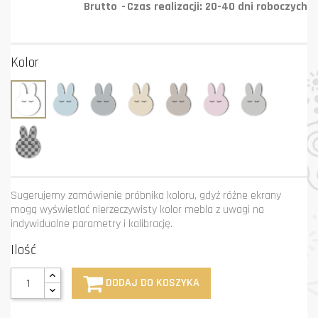
Brutto
Czas realizacji: 20-40 dni roboczych
Kolor
Biały
Błękit
Grafit
Krem
Mastik
Róż
Szary
Niestandardowy
kolor
Sugerujemy zamówienie próbnika koloru, gdyż różne ekrany
mogą wyświetlać nierzeczywisty kolor mebla z uwagi na
indywidualne parametry i kalibrację.
Ilość
DODAJ DO KOSZYKA