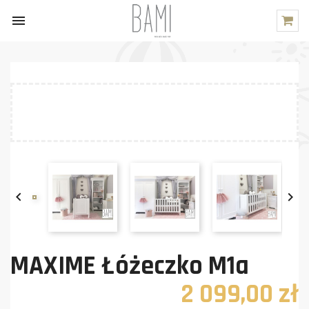



MAXIME Łóżeczko M1a
2 099,00 zł