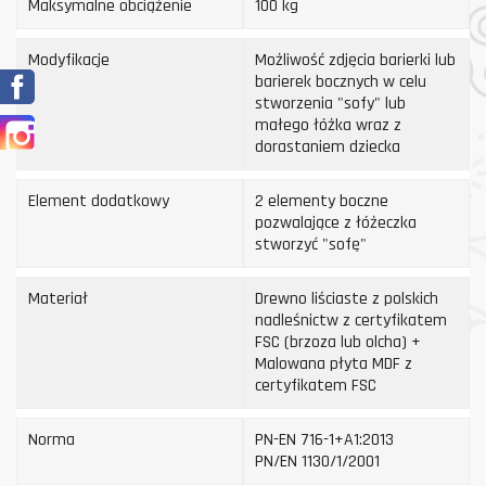
Maksymalne obciążenie
100 kg
Modyfikacje
Możliwość zdjęcia barierki lub
Facebook
barierek bocznych w celu
stworzenia "sofy" lub
Instagram
małego łóżka wraz z
dorastaniem dziecka
Element dodatkowy
2 elementy boczne
pozwalające z łóżeczka
stworzyć "sofę"
Materiał
Drewno liściaste z polskich
nadleśnictw z certyfikatem
FSC (brzoza lub olcha) +
Malowana płyta MDF z
certyfikatem FSC
Norma
PN-EN 716-1+A1:2013
PN/EN 1130/1/2001