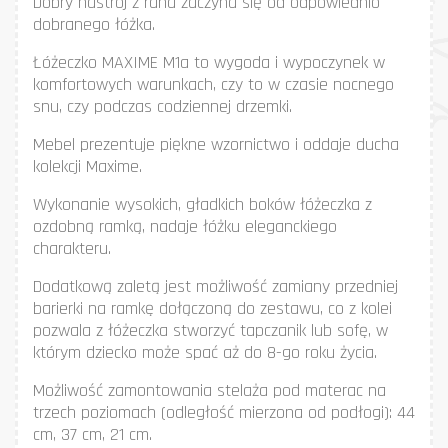
Dobry nastrój z rana zaczyna się od odpowiednio
dobranego łóżka.
Łóżeczko MAXIME M1a to wygoda i wypoczynek w
komfortowych warunkach, czy to w czasie nocnego
snu, czy podczas codziennej drzemki.
Mebel prezentuje piękne wzornictwo i oddaje ducha
kolekcji Maxime.
Wykonanie wysokich, gładkich boków łóżeczka z
ozdobną ramką, nadaje łóżku eleganckiego
charakteru.
Dodatkową zaletą jest możliwość zamiany przedniej
barierki na ramkę dołączoną do zestawu, co z kolei
pozwala z łóżeczka stworzyć tapczanik lub sofę, w
którym dziecko może spać aż do 8-go roku życia.
Możliwość zamontowania stelaża pod materac na
trzech poziomach (odległość mierzona od podłogi): 44
cm, 37 cm, 21 cm.