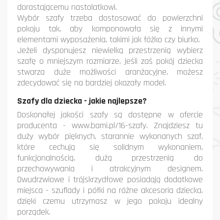
dorastającemu nastolatkowi.
Wybór szafy trzeba dostosować do powierzchni
pokoju tak, aby komponowała się z innymi
elementami wyposażenia, takimi jak łóżko czy biurko.
Jeżeli dysponujesz niewielką przestrzenią wybierz
szafę o mniejszym rozmiarze, jeśli zaś pokój dziecka
stwarza duże możliwości aranżacyjne, możesz
zdecydować się na bardziej okazały model.
Szafy dla dziecka - jakie najlepsze?
Doskonałej jakości szafy są dostępne w ofercie
producenta - www.bami.pl/16-szafy. Znajdziesz tu
duży wybór pięknych, starannie wykonanych szaf,
które cechują się solidnym wykonaniem,
funkcjonalnością, dużą przestrzenią do
przechowywania i atrakcyjnym designem.
Dwudrzwiowe i trójskrzydłowe posiadają dodatkowe
miejsca - szuflady i półki na różne akcesoria dziecka,
dzięki czemu utrzymasz w jego pokoju idealny
porządek.