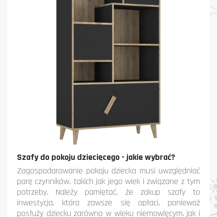
Szafy do pokoju dziecięcego - jakie wybrać?
Zagospodarowanie pokoju dziecka musi uwzględniać
parę czynników, takich jak jego wiek i związane z tym
potrzeby. Należy pamiętać, że zakup szafy to
inwestycja, która zawsze się opłaci, ponieważ
posłuży dziecku zarówno w wieku niemowlęcym, jak i