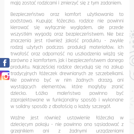
mają zostać rodzicami i zmierzyć się z tym zadaniem.
Bezpieczeństwo oraz komfort użytkowania to
podstawa. Kupując łóżeczko, rodzice nie powinni
kierować się wyłącznie wyglądem, ale przede
wszystkim wygodą oraz bezpieczeństwem. Nie bez
znaczenia jest również jakość produktu - zwykle
rodzaj użytych podczas produkcji materiałów, ich
trwałość oraz odporność na uszkodzenia wiążą się
zarówno z komfortem, jak i bezpieczeństwem danego
Facebook
produktu. Najczęściej rodzice decydują się na zakup
tradycyjnych łóżeczek drewnianych ze szczebelkami.
Instagram
Nie powinno być w nim żadnych drzazg, ani
wystających elementów, które mogłyby zranić
dziecko. Łóżko maleństwa powinno być
zaprojektowane w funkcjonalny sposób i wykonane
w solidny sposób z dbałością o każdy szczegół.
Ważne jest również ustawienie łóżeczka w
dziecięcym pokoju - nie powinno ono sąsiadować z
grzejnikiem ani z żadnymi urządzeniami