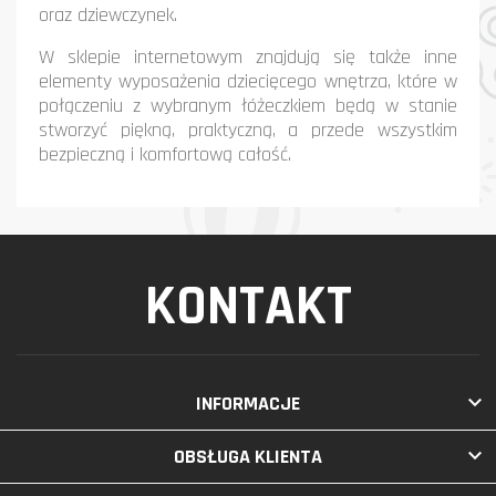
oraz dziewczynek.
W sklepie internetowym znajdują się także inne
elementy wyposażenia dziecięcego wnętrza, które w
połączeniu z wybranym łóżeczkiem będą w stanie
stworzyć piękną, praktyczną, a przede wszystkim
bezpieczną i komfortową całość.
KONTAKT

INFORMACJE

OBSŁUGA KLIENTA