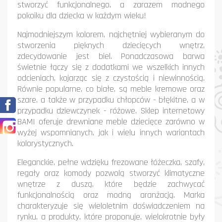
stworzyć funkcjonalnego, a zarazem modnego
pokoiku dla dziecka w każdym wieku!
Najmodniejszym kolorem, najchętniej wybieranym do
stworzenia pięknych dziecięcych wnętrz,
zdecydowanie jest biel. Ponadczasowa barwa
świetnie łączy się z dodatkami we wszelkich innych
odcieniach, kojarząc się z czystością i niewinnością.
Równie popularne, co białe, są meble kremowe oraz
szare, a także w przypadku chłopców - błękitne, a w
Facebook
przypadku dziewczynek - różowe. Sklep internetowy
BAMI oferuje drewniane meble dziecięce zarówno w
Instagram
wyżej wspomnianych, jak i wielu innych wariantach
kolorystycznych.
Eleganckie, pełne wdzięku frezowane łóżeczka, szafy,
regały oraz komody pozwolą stworzyć klimatyczne
wnętrze z duszą, które będzie zachwycać
funkcjonalnością oraz modną aranżacją. Marka
charakteryzuje się wieloletnim doświadczeniem na
rynku, a produkty, które proponuje, wielokrotnie były