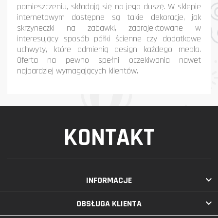
pomieszczeniu, składają się na jego duszę. W sklepie
internetowym dostępne są takie dekoracje, jak
skrzyneczki na zabawki, zaprojektowane w
interesujący sposób półki ścienne czy dodatkowe
uchwyty, które odmienią design każdego mebla.
Oferta na pewno spełni oczekiwania nawet
najbardziej wymagających klientów.
KONTAKT

INFORMACJE

OBSŁUGA KLIENTA