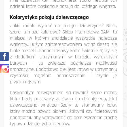
inne dziewczynkom, jednak jest sporo neutralnych
odcieni, które doskonale pasują do każdego wnętrza.
Kolorystyka pokoju dziewczęcego
Jakie meble wybrać do pokoju dziewczynki? Białe,
szare, a może kolorowe? Sklep internetowy BAMI to
miejsce, w którym znajdziecie wszystkie najlepsze
warianty. Dużym zainteresowaniem wciąż cieszą się
białe mebelki. Ponadczasowy kolor świetnie łączy się
Facebook
z dodatkami utrzymanymi w bardziej wyrazistych
barwach - co zwiększa późniejsze możliwości
Instagram
aranżacyjne. Dodatkowo biel jest łatwa w utrzymaniu
czystości, rozjaśnia pomieszczenie i czynie je
przytulniejszym.
Doskonałym rozwiązaniem są również szare meble,
które będą pasowały zarówno do chłopięcego, jak i
dziewczęcego wnętrza. Szary to stonowany kolor,
który można ożywić białymi, żółtymi czy fioletowymi
dodatkami, aby wprowadzić do pomieszczenia trochę
typowo dziecięcych akcentów.