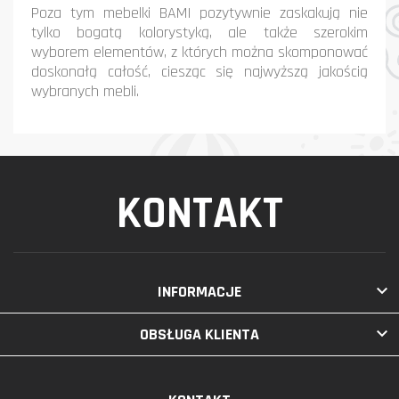
Poza tym mebelki BAMI pozytywnie zaskakują nie
tylko bogatą kolorystyką, ale także szerokim
wyborem elementów, z których można skomponować
doskonałą całość, ciesząc się najwyższą jakością
wybranych mebli.
KONTAKT

INFORMACJE

OBSŁUGA KLIENTA