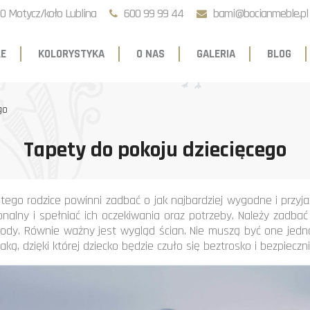
0 Motycz/koło Lublina
600 99 99 44
bami@bocianmeble.pl
E
KOLORYSTYKA
O NAS
GALERIA
BLOG
go
Tapety do pokoju dziecięcego
atego rodzice powinni zadbać o jak najbardziej wygodne i przyja
jonalny i spełniać ich oczekiwania oraz potrzeby. Należy zadba
komody. Równie ważny jest wygląd ścian. Nie muszą być one jed
ką, dzięki której dziecko będzie czuło się beztrosko i bezpieczni