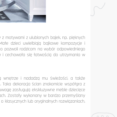
y z motywami z ulubionych bajek, np. pięknych
ałe dzieci uwielbiają bajkowe kompozycje i
wno pozwoli rodzicom na wybór odpowiedniego
w i cechowała się łatwością do utrzymania w
ą wnętrze i nadadzą mu świeżości, a także
j. Taka dekoracja ścian znakomicie współgra z
 uwagę zasługują ekskluzywne meble dziecięce
rdach. Zostały wykonany w bardzo przemyślany
 o klasycznych lub oryginalnych rozwiązaniach,