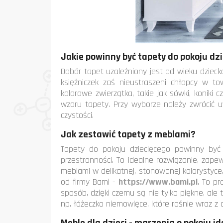
Jakie powinny być tapety do pokoju dz
Dobór tapet uzależniony jest od wieku dzieck
księżniczek zaś nieustraszeni chłopcy w t
kolorowe zwierzątka, takie jak sówki, koni
wzoru tapety. Przy wyborze należy zwrócić 
czystości.
Jak zestawić tapety z meblami?
Tapety do pokoju dziecięcego powinny być
przestronności. To idealne rozwiązanie, zape
meblami w delikatnej, stonowanej kolorystyc
od firmy Bami -
https://www.bami.pl
. To p
sposób, dzięki czemu są nie tylko piękne, ale
np. łóżeczko niemowlęce, które rośnie wraz z 