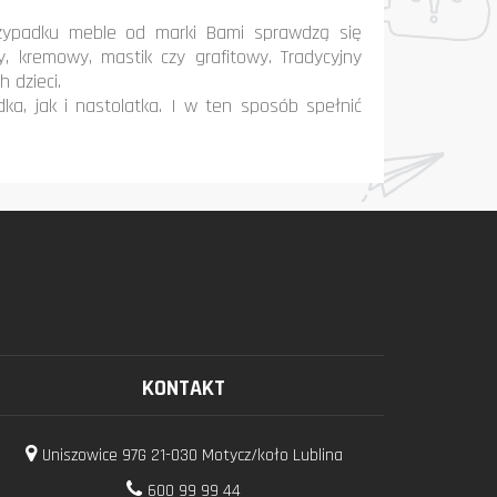
rzypadku meble od marki Bami sprawdzą się
y, kremowy, mastik czy grafitowy. Tradycyjny
 dzieci.
a, jak i nastolatka. I w ten sposób spełnić
KONTAKT
Uniszowice 97G 21-030 Motycz/koło Lublina
600 99 99 44