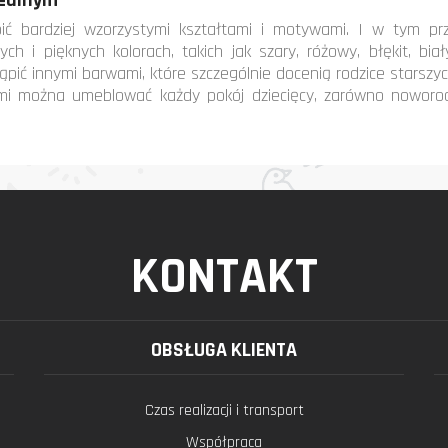
dealnym
ić bardziej wzorzystymi kształtami i motywami. I w tym p
h i pięknych kolorach, takich jak szary, różowy, błękit, biał
ić innymi barwami, które szczególnie docenią rodzice starszych
ymi można umeblować każdy pokój dziecięcy, zarówno noworodk
KONTAKT
OBSŁUGA KLIENTA
Czas realizacji i transport
Współpraca