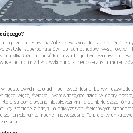
iecięcego?
a i jego zainteresowań. Małe dziewczynki dobrze się będą czuł
owarzystwie superbohaterów lub samochodów wyścigowych. M
ki czy motylki. Różnorodność kolorów i bogactwo wzorów na pe
uwagę na to, aby była wykonana z nietoksycznych materiałó
 w pastelowych kolorach, ponieważ jasne barwy rozświetlaj
wniające więcej światła i wprowadzające dzieci w dobry nastró
e, które są pomalowane nietoksycznymi farbami. Na szczególną
rodukty zrobione z pasją i o najwyższych, światowych standa
 także funkcjonalne, modne i nowoczesne. To projekty unikatowe
dzieckiem.