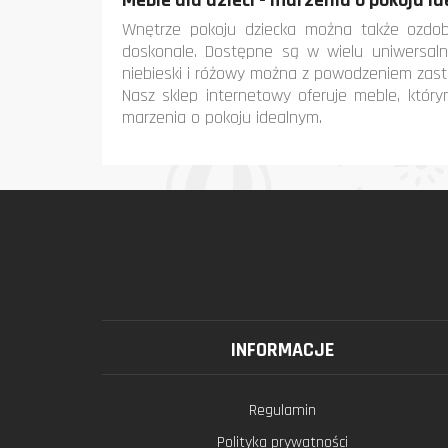
Meble dla dzieci - marzenia o pokoju i
Wnętrze pokoju dziecka można także ozdob
doskonale. Dostępne są w wielu uniwersalnyc
niebieski i różowy można z powodzeniem zastąp
Nasz sklep internetowy oferuje meble, któr
marzenia o pokoju idealnym.
INFORMACJE
Regulamin
Polityka prywatności