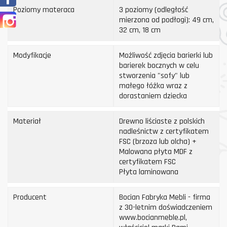
Poziomy materaca
3 poziomy (odległość
Instagram
mierzona od podłogi): 49 cm,
32 cm, 18 cm
Modyfikacje
Możliwość zdjęcia barierki lub
barierek bocznych w celu
stworzenia "sofy" lub
małego łóżka wraz z
dorastaniem dziecka
Materiał
Drewno liściaste z polskich
nadleśnictw z certyfikatem
FSC (brzoza lub olcha) +
Malowana płyta MDF z
certyfikatem FSC
Płyta laminowana
Producent
Bocian Fabryka Mebli - firma
z 30-letnim doświadczeniem
www.bocianmeble.pl,