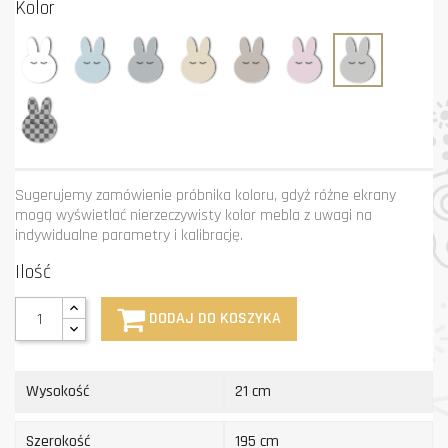
Kolor
Biały
Błękit
Grafit
Krem
Mastik
Róż
Szary
Niestandardowy
kolor
Sugerujemy zamówienie próbnika koloru, gdyż różne ekrany
mogą wyświetlać nierzeczywisty kolor mebla z uwagi na
indywidualne parametry i kalibrację.
Ilość
DODAJ DO KOSZYKA
Wysokość
21 cm
Szerokość
195 cm