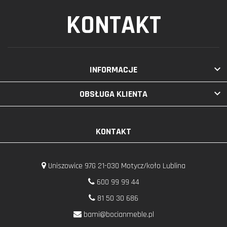
KONTAKT

INFORMACJE

OBSŁUGA KLIENTA
KONTAKT
Uniszowice 97G 21-030 Motycz/koło Lublina
600 99 99 44
81 50 30 686
bami@bocianmeble.pl