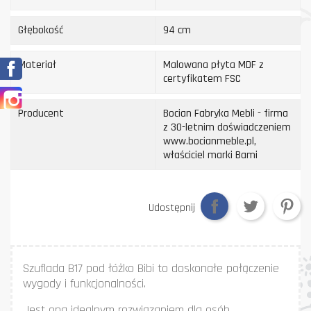
Głębokość
94 cm
Facebook
Materiał
Malowana płyta MDF z
certyfikatem FSC
Instagram
Producent
Bocian Fabryka Mebli - firma
z 30-letnim doświadczeniem
www.bocianmeble.pl,
właściciel marki Bami
Udostępnij
Szuflada B17 pod łóżko Bibi to doskonałe połączenie
wygody i funkcjonalności.
Jest ona idealnym rozwiązaniem dla osób