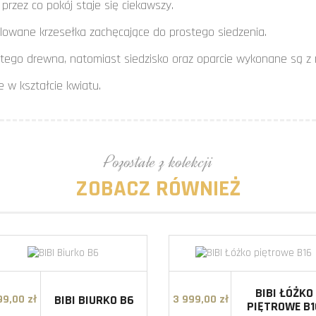
przez co pokój staje się ciekawszy.
filowane krzesełka zachęcające do prostego siedzenia.
 litego drewna, natomiast siedzisko oraz oparcie wykonane są z
e w kształcie kwiatu.
Pozostałe z kolekcji
ZOBACZ RÓWNIEŻ
BIBI ŁÓŻKO
BIBI BIURKO B6
99,00 zł
3 999,00 zł
Cena
Cena
PIĘTROWE B1