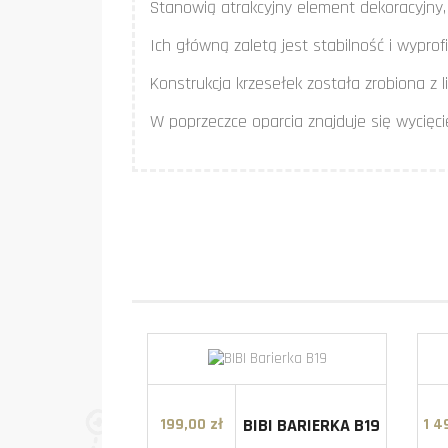
Stanowią atrakcyjny element dekoracyjny, 
Ich główną zaletą jest stabilność i wypro
Konstrukcja krzesełek została zrobiona z
W poprzeczce oparcia znajduje się wycięci
BIBI BARIERKA B19
199,00 zł
1 4
Cena