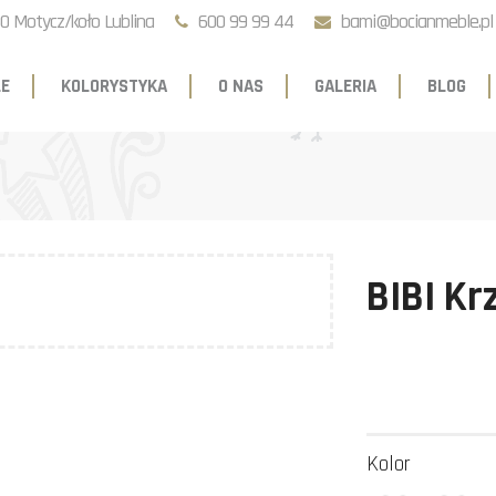
0 Motycz/koło Lublina
600 99 99 44
bami@bocianmeble.pl
E
KOLORYSTYKA
O NAS
GALERIA
BLOG
BIBI Kr
Kolor