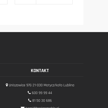
KONTAKT
Uniszowice 97G 21-030 Motycz/koło Lublina
600 99 99 44
81 50 30 686