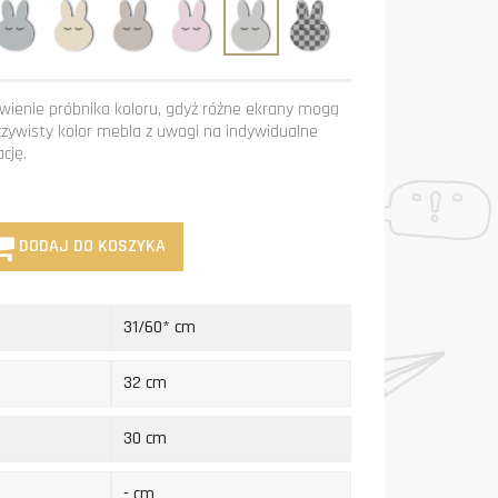
kit
Grafit
Krem
Mastik
Róż
Szary
Niestandardowy
kolor
ienie próbnika koloru, gdyż różne ekrany mogą
czywisty kolor mebla z uwagi na indywidualne
cję.
DODAJ DO KOSZYKA
31/60* cm
32 cm
30 cm
- cm