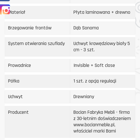
Instagram
Materiał
Płyta laminowana + drewno
Brzegowanie frontów
Dąb Sonoma
System otwierania szuflady
Uchwyt krawędziowy biały 5
cm - 3 szt.
Prowadnice
Invisible + Soft close
Półka
1 szt. z opcją regulacji
Uchwyt
Drewniany
Producent
Bocian Fabryka Mebli - firma
z 30-letnim doświadczeniem
www.bocianmeble.pl,
właściciel marki Bami